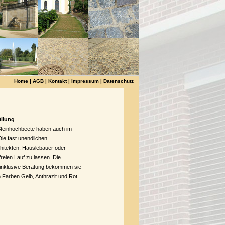
Home
|
AGB
|
Kontakt
|
Impressum
|
Datenschutz
üllung
teinhochbeete haben auch im
Die fast unendlichen
hitekten, Häuslebauer oder
freien Lauf zu lassen. Die
inklusive Beratung bekommen sie
n Farben Gelb, Anthrazit und Rot