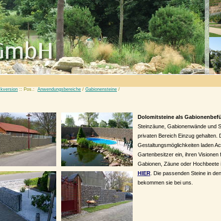
kversion
:: Pos.:
Anwendungsbereiche
/
Gabionensteine
/
Dolomitsteine als Gabionenbef
Steinzäune, Gabionenwände und S
privaten Bereich Einzug gehalten. 
Gestaltungsmöglichkeiten laden Ac
Gartenbesitzer ein, ihren Visionen 
Gabionen, Zäune oder Hochbeete 
HIER
. Die passenden Steine in de
bekommen sie bei uns.