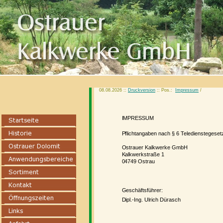
08.08.2026 ::
Druckversion
:: Pos.:
Impressum
/
IMPRESSUM
Pflichtangaben nach § 6 Teledienstegese
Ostrauer Kalkwerke GmbH Reg
Kalkwerkstraße 1 Steuer
04749 Ostrau
Geschäftsführer:
Dipl.-Ing. Ulrich Dürasch