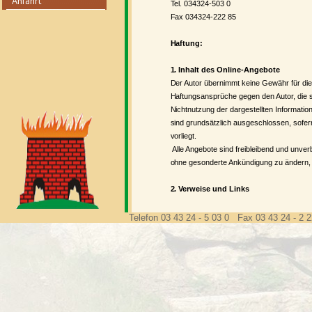
Tel. 034324-503 0 info@o
Fax 034324-222 85 www.o
Haftung:
1. Inhalt des Online-Angebote
Der Autor übernimmt keine Gewähr für die Ak
Haftungsansprüche gegen den Autor, die si
Nichtnutzung der dargestellten Informatio
sind grundsätzlich ausgeschlossen, sofern
vorliegt.
Alle Angebote sind freibleibend und unverb
ohne gesonderte Ankündigung zu ändern, zu
2. Verweise und Links
Bei direkten oder indirekten Verweisen au
dieser nur dann, wenn er von den Inhalte
Telefon 03 43 24 - 5 03 0 Fax 03 43 24 - 2 
rechtswidriger Inhalte zu verhindern. Der
verlinkten Seiten frei von illegalen Inhalte
Gestaltung und auf die Inhalte der gelinkte
aller gelinkten/verknüpften Seiten, die na
Internetangebotes gesetzten Links und Ver
die aus der Nutzung und Nichtnutzung solch
welche verwiesen wurde, nicht derjenige, de