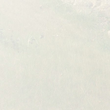
3. Urheberrecht
Der Autor ist bestrebt, in allen Publika
zu beachten und von ihm selbst erstellte
Tondokumente, Videosequenzen oder Texte 
Objekte, bleibt allein bei dem Autor der 
Videosequenzen oder Texten in anderen e
nicht gestattet.
4. Rechtswirksamkeit dieses Haftung
Dieser Haftungsausschluss ist als Teil de
oder einzelne Formulierungen dieses Texte
bleiben die übrigen Teile des Dokumentes i
Belehrung gemäß §§ 355 BGB, 14 BGB-
Fernkommunikationsmitteln abgeschl